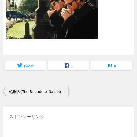
Tweet
0
0
投
処刑人(The Boondock Saints)｜ノーマン・リーダスはマーフィー役
稿
ナ
スポンサーリンク
ビ
ゲ