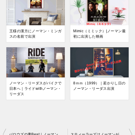
王様の漢方にノーマン・ミンガ
Mimic（ミミック）|ノーマン最
スの名前で出演
初に出演した映画
ノーマン・リーダスがバイクで
8ｍｍ（1999）｜若かりし日の
日本へ｜ライドwithノーマン・
ノーマン・リーダス出演
リーダス
投
バロウズの妻Beat｜ノーマンリーダスは昔の恋人ルシアン役
スティーラーズはノーマンがガスマスクを被り続ける映画