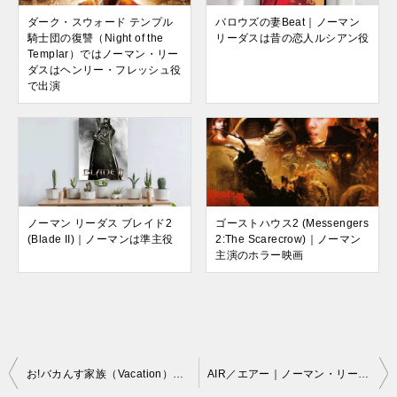
ダーク・スウォード テンプル
バロウズの妻Beat｜ノーマン
騎士団の復讐（Night of the
リーダスは昔の恋人ルシアン役
Templar）ではノーマン・リー
ダスはヘンリー・フレッシュ役
で出演
ノーマン リーダス ブレイド2
ゴーストハウス2 (Messengers
(Blade II)｜ノーマンは準主役
2:The Scarecrow)｜ノーマン
主演のホラー映画
投
お!バカんす家族（Vacation）｜ノーマンの役はトラック運転手
AIR／エアー｜ノーマン・リーダス主演映画